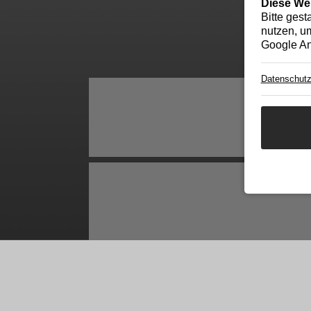
Diese We
Bitte gest
nutzen, um
Google An
Datenschutz
Haus W befindet sich im Ausbau. Die 