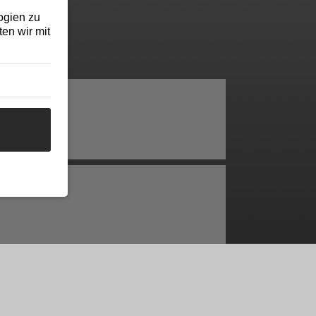
ogien zu
en wir mit
mieren.
ist bereits montiert.