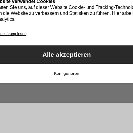
bsite verwendet Cookies
atten Sie uns, auf dieser Website Cookie- und Tracking-Technol
 die Website zu verbessern und Statisken zu führen. Hier arbeit
alytics.
erklärung lesen
Cookie für Ihre Cookie-Einstellung
Essentieller Cookie
Alle akzeptieren
Google Analytics
Cookie von Google. Damit helfen Sie uns, unser Webangebot für Sie zu opti
Ihre IP-Adresse wird anonymisiert.
Konfigurieren
Roh- Installation steht kurz vor dem Abschluss. Der Aufzug 