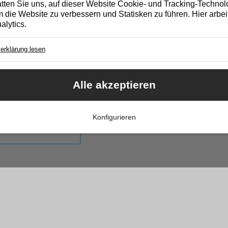
atten Sie uns, auf dieser Website Cookie- und Tracking-Technol
 die Website zu verbessern und Statisken zu führen. Hier arbeit
alytics.
erklärung lesen
Cookie für Ihre Cookie-Einstellung
N
Essentieller Cookie
Alle akzeptieren
Google Analytics
Cookie von Google. Damit helfen Sie uns, unser Webangebot für Sie zu opti
Ihre IP-Adresse wird anonymisiert.
Konfigurieren