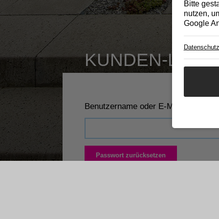
Bitte gest
nutzen, um
Google An
Datenschutz
KUNDEN-LOGI
Benutzername oder E-Mail
Passwort zurücksetzen
Zurück zum Login