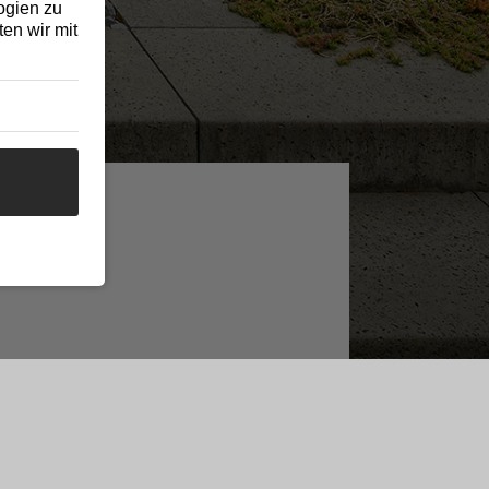
ogien zu
en wir mit
mieren.