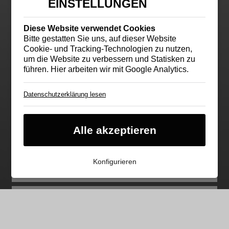
EINSTELLUNGEN
Diese Website verwendet Cookies
Bitte gestatten Sie uns, auf dieser Website
Cookie- und Tracking-Technologien zu nutzen,
um die Website zu verbessern und Statisken zu
führen. Hier arbeiten wir mit Google Analytics.
Datenschutzerklärung lesen
Cookie für Ihre Cookie-
Einstellung
Essentieller Cookie
Im Neubaugebiet „An der Niers-Aue“ in
Alle akzeptieren
Korschenbroich haben wir das Haus T
Google Analytics
entworfen. Das nicht unterkellerte Gebäude
Cookie von Google. Damit helfen Sie uns,
unser Webangebot für Sie zu optimieren. Ihre
Konfigurieren
verfügt über ca. 230m² Gesamtfläche.
IP-Adresse wird anonymisiert.
Im Erdgeschoss wird man nach dem Entrée
von einem großen Esszimmer mit zwei
angrenzenden überdachten Terrassen