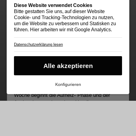
Diese Website verwendet Cookies
Bitte gestatten Sie uns, auf dieser Website
Cookie- und Tracking-Technologien zu nutzen,
um die Website zu verbessern und Statisken zu
führen. Hier arbeiten wir mit Google Analytics.
Datenschutzerklärung lesen
Cookie für Ihre Cookie-
Einstellung
Essentieller Cookie
Alle akzeptieren
Google Analytics
Cookie von Google. Damit helfen Sie uns,
unser Webangebot für Sie zu optimieren. Ihre
Konfigurieren
Im Haus ST wurde der Estrich gelegt. Nächste
IP-Adresse wird anonymisiert.
Woche beginnt die Aufheiz- Phase und der
Ausbau kann weitergehen. Um die
flächenbündigen Sockel zu ermöglichen wurde
der Putz nicht wie üblich bis auf den Rohboden
geführt.