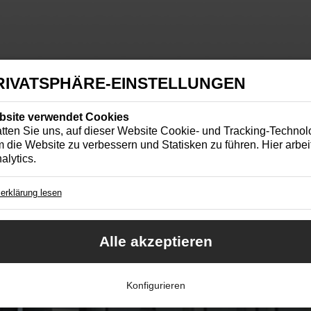
RIVATSPHÄRE-EINSTELLUNGEN
bsite verwendet Cookies
atten Sie uns, auf dieser Website Cookie- und Tracking-Technol
 die Website zu verbessern und Statisken zu führen. Hier arbeit
alytics.
erklärung lesen
Cookie für Ihre Cookie-Einstellung
Essentieller Cookie
Alle akzeptieren
Google Analytics
Cookie von Google. Damit helfen Sie uns, unser Webangebot für Sie zu opti
Ihre IP-Adresse wird anonymisiert.
Konfigurieren