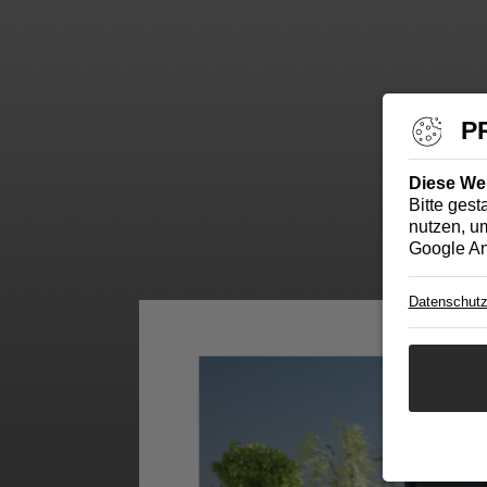
P
Diese We
Bitte gest
nutzen, um
Google An
Datenschutz