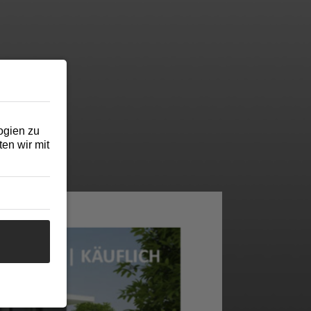
ogien zu
en wir mit
mieren.