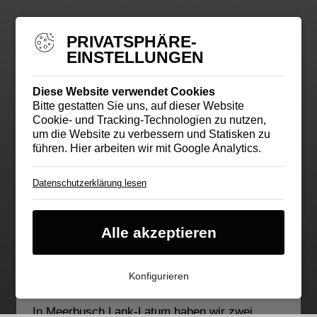
PRIVATSPHÄRE-
EINSTELLUNGEN
Diese Website verwendet Cookies
Bitte gestatten Sie uns, auf dieser Website
Cookie- und Tracking-Technologien zu nutzen,
um die Website zu verbessern und Statisken zu
führen. Hier arbeiten wir mit Google Analytics.
Datenschutzerklärung lesen
Cookie für Ihre Cookie-
Einstellung
Essentieller Cookie
Alle akzeptieren
Google Analytics
Cookie von Google. Damit helfen Sie uns,
unser Webangebot für Sie zu optimieren. Ihre
Konfigurieren
IP-Adresse wird anonymisiert.
In Meerbusch Lank-Latum haben wir zwei