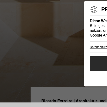
P
Diese We
Bitte gest
nutzen, um
Google An
Datenschutz
Ricardo Ferreira | Architektur und 