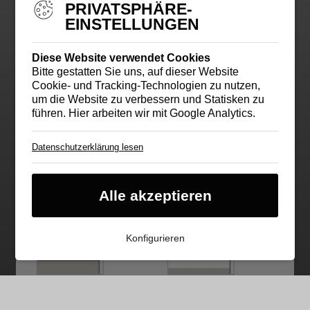
PRIVATSPHÄRE-
EINSTELLUNGEN
Diese Website verwendet Cookies
Bitte gestatten Sie uns, auf dieser Website
Cookie- und Tracking-Technologien zu nutzen,
um die Website zu verbessern und Statisken zu
führen. Hier arbeiten wir mit Google Analytics.
Datenschutzerklärung lesen
Cookie für Ihre Cookie-
Einstellung
Essentieller Cookie
Alle akzeptieren
Google Analytics
Cookie von Google. Damit helfen Sie uns,
unser Webangebot für Sie zu optimieren. Ihre
Konfigurieren
IP-Adresse wird anonymisiert.